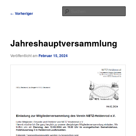
Zum
Hauptmenü
primären
Such
Beitragsnavigation
←
Vorheriger
Nächster
→
Inhalt
springen
Netz-Heidenrod e.V.
Jahreshauptversammlung
Veröffentlicht am
Februar 15, 2024