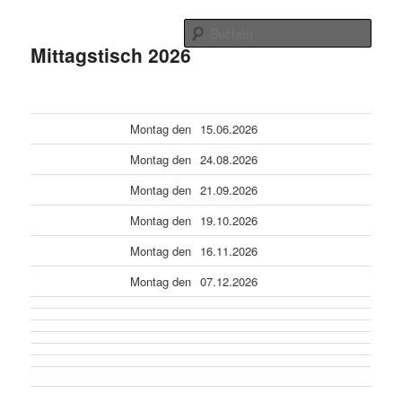
Zum
Hauptmenü
primären
Such
Inhalt
Mittagstisch 2026
springen
Netz-Heidenrod e.V.
Montag den
15.06.2026
Montag den
24.08.2026
Montag den
21.09.2026
Montag den
19.10.2026
Montag den
16.11.2026
Montag den
07.12.2026