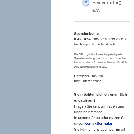
Spendenkonto
IBAN DE54 5105 0015 0393 2602 86
bei Naspa Bad Schwalbach
Bis 100 € gilt der Einzahlungsbeleg als
Spendenquittung fürs Finanzamt. Darüber
hinaus stellen wir Ihnen selbstverständlich
eine Spendenquittung aus.
Herzlichen Dank für
Ihre Unterstützung
Sie möchten sich ehrenamtlich
engagieren?
Fragen Sie uns, wir freuen uns
über Ihr Interesse!
In unsene Shop oder nutzen Sie
unser
Kontaktformular
Sie können uns auch per Email