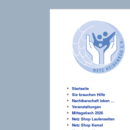
Zum
Hauptmenü
primären
Inhalt
Netz-Heidenro
springen
Startseite
Sie brauchen Hilfe
Nachtbarschaft leben …
Veranstaltungen
Mittagstisch 2026
Netz Shop Laufenselten
Netz Shop Kemel